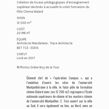
Création de locaux pédagogiques d’enseignement
supérieur destinés à accueillir le volet formation du
Pôle Chimie Balard
SHON
2
12 000 m
COÛT
22 M€ HT
ÉQUIPE
Architecte Mandataire : Trace Architecte
BET TCE : EDEIS
STATUT
Livré en 2017
© Photos Didier Boy de la Tour
Élément clef de « l’opération Campus », qui a
l’ambition d’ouvrir les sites de l’université
Montpelliéraine à la ville, le futur pôle de formation
chimie Balard avec ses 12 200 m2 regroupera l’Ecole
nationale supérieure de chimie et les masters chimie
de l’université Montpellier 2. Très ouvert sur la ville
au Sud, il sera également en lien, au Nord, avec un