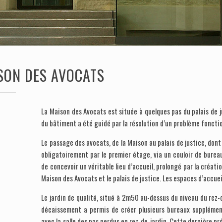
ISON DES AVOCATS
La Maison des Avocats est située à quelques pas du palais de j
du bâtiment a été guidé par la résolution d’un problème foncti
Le passage des avocats, de la Maison au palais de justice, dont 
obligatoirement par le premier étage, via un couloir de bureau
de concevoir un véritable lieu d’accueil, prolongé par la créati
Maison des Avocats et le palais de justice. Les espaces d’accue
Le jardin de qualité, situé à 2m50 au-dessus du niveau du rez-
décaissement a permis de créer plusieurs bureaux supplémenta
avec la salle des pas perdus en rez-de-jardin. Cette dernière 