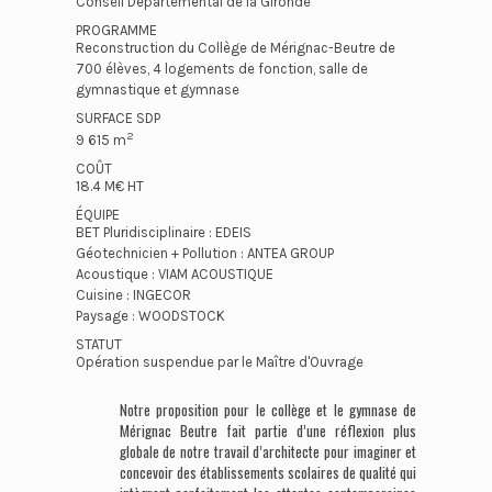
Conseil Départemental de la Gironde
PROGRAMME
Reconstruction du Collège de Mérignac-Beutre de
700 élèves, 4 logements de fonction, salle de
gymnastique et gymnase
SURFACE SDP
2
9 615 m
COÛT
18.4 M€ HT
ÉQUIPE
BET Pluridisciplinaire : EDEIS
Géotechnicien + Pollution : ANTEA GROUP
Acoustique : VIAM ACOUSTIQUE
Cuisine : INGECOR
Paysage : WOODSTOCK
STATUT
Opération suspendue par le Maître d'Ouvrage
Notre proposition pour le collège et le gymnase de
Mérignac Beutre fait partie d’une réflexion plus
globale de notre travail d’architecte pour imaginer et
concevoir des établissements scolaires de qualité qui