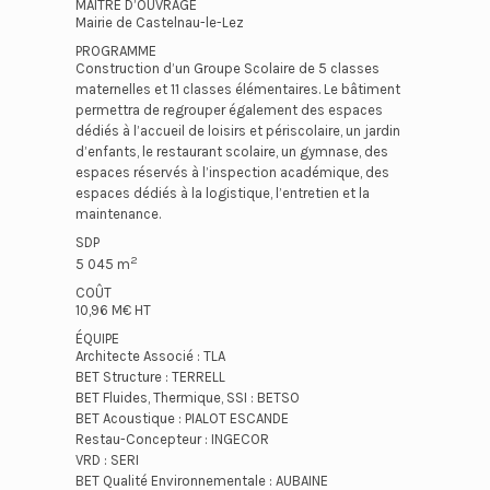
MAÎTRE D’OUVRAGE
Mairie de Castelnau-le-Lez
PROGRAMME
Construction d’un Groupe Scolaire de 5 classes
maternelles et 11 classes élémentaires. Le bâtiment
permettra de regrouper également des espaces
dédiés à l’accueil de loisirs et périscolaire, un jardin
d’enfants, le restaurant scolaire, un gymnase, des
espaces réservés à l’inspection académique, des
espaces dédiés à la logistique, l’entretien et la
maintenance.
SDP
2
5 045 m
COÛT
10,96 M€ HT
ÉQUIPE
Architecte Associé : TLA
BET Structure : TERRELL
BET Fluides, Thermique, SSI : BETSO
BET Acoustique : PIALOT ESCANDE
Restau-Concepteur : INGECOR
VRD : SERI
BET Qualité Environnementale : AUBAINE